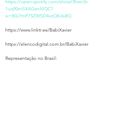
https://open.spotify.com/show/3hwn3v
1uq90mSXAGenXlQC?
si=8Gi7tnP7SZWSD4xzQKdx8Q
https://www.linktr.ee/BabiXavier
https://elencodigital.com.br/BabiXavier
Representação no Brasil:
Nany Casting- agente Nany Azevedo
+55 11 983262974
E-mail: 
assessoriababi@gmail.com
Parceria em Portugal com Rodrigo 
Nabarros
+351 933 340 417 
E-mail: sea.agency.rodrigo@gmail.com
Babi Xavier
onde anda babi xavier
apresentadora Babi Xavier
cantora babi xavier
quem é babi xavier