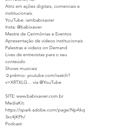
Atriz em ações digitais, comerciais e 
institucionais. 
YouTube: iambabixavier 
Insta: @babixavier 
Mestre de Cerimônias e Eventos
Apresentação de vídeos institucionais 
Palestras e videos on Demand
Lives de entrevistas para o seu 
conteúdo
Shows musicais
☺️prêmio: youtube.com/watch?
v=XRTXLG… via @YouTube 
SITE: www.babixavier.com.br
MediaKit: 
https://spark.adobe.com/page/NpAkq
3xc4jKPh/ 
Podcast: 